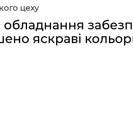
кого цеху
 обладнання забезп
шено яскраві кольор