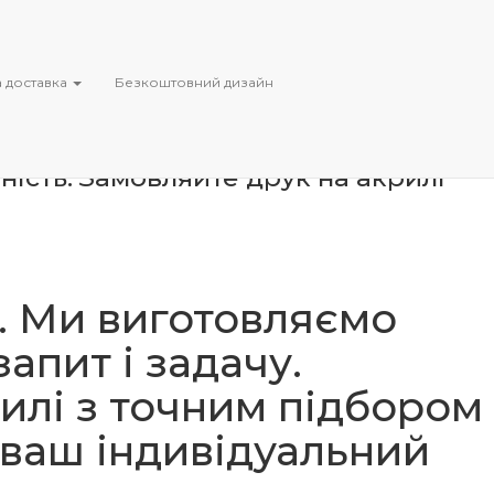
раїні
тер’єру та бізнесу. Ви можете
 доставка
Безкоштовний дизайн
в і високою деталізацією. Ми
а рекламних панелей під замовлення,
 прозорому акрилі створює ефект
ність. Замовляйте друк на акрилі
и. Ми виготовляємо
апит і задачу.
илі з точним підбором
ваш індивідуальний