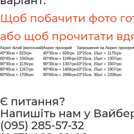
варіант.
Щоб побачити фото гот
або щоб прочитати вдя
Акрил білий (молочний)
Акрил прозорий
Запрошення на Акрилі прозоро
40*30см = 823грн
40*30см = 926грн
10*15см, 10шт = 1175грн
60*40см = 1043грн
60*40см = 1199грн
10*15см, 15шт = 1307грн
90*30см = 1135грн
90*30см = 1307грн
10*15см, 20шт = 1607грн
80*40см = 1267грн
80*40см = 1469грн
10*15см, 25шт = 1907грн
80*60см = 1708грн
80*60см = 2006грн
10*15см, 30шт = 2208грн
Є питання?
Напишіть нам у Вайбе
(095) 285-57-32