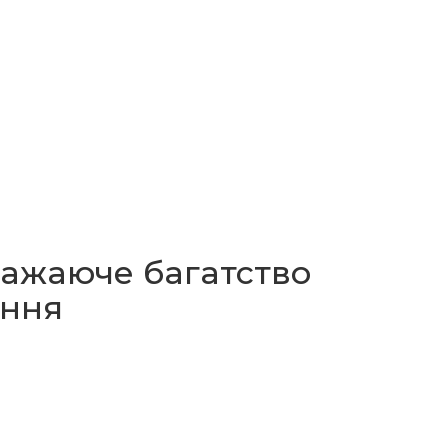
ражаюче багатство
ення