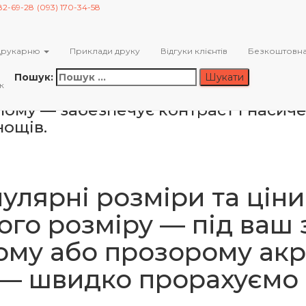
82-69-28
(093) 170-34-58
м дизайном та доставкою по Ук
і — сучасне рішення для реклами, ін
Друкарню
Приклади друку
Відгуки клієнтів
Безкоштовна
 розміру з чіткою передачею кольорі
илі, акрилових табличок, вивісок т
Пошук:
к
матеріалу під вашу задачу. Друк на
лому — забезпечує контраст і насиче
нощів.
пулярні розміри та цін
ого розміру — під ваш з
ому або прозорому акр
 — швидко прорахуємо 