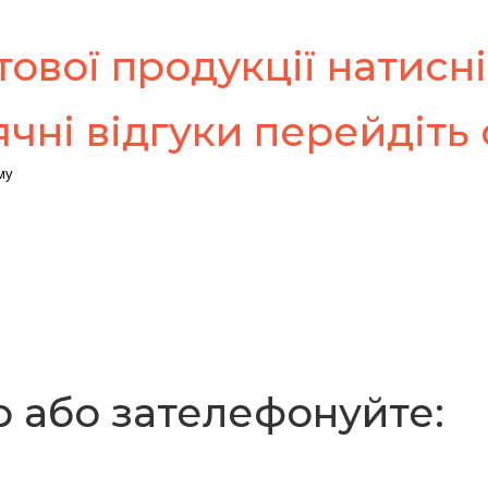
ової продукції натисні
чні відгуки перейдіть
му
р або зателефонуйте: