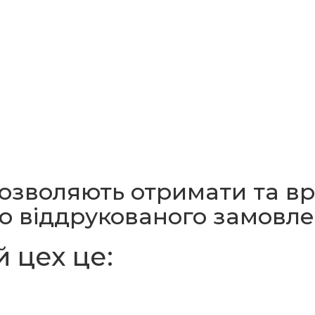
 дозволяють отримати
та в
го віддрукованого замовл
 цех це: