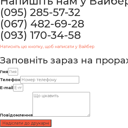
Напишіть нам у Вайбе
(095) 285-57-32
(067) 482-69-28
(093) 170-34-58
Натисніть цю кнопку, щоб написати у Вайбер
Заповніть зараз
на прорах
І'мя
Телефон
E-mail
Повідомлення
Надіслати до друкарні