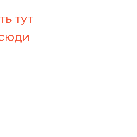
ть тут
 сюди