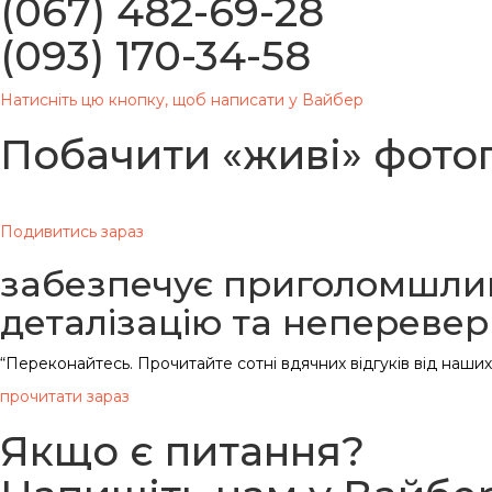
(067) 482-69-28
(093) 170-34-58
Натисніть цю кнопку, щоб написати у Вайбер
Побачити «живі» фотог
Вдячні всім клієнтам за фото нашої продукції
Подивитись зараз
забезпечує приголомшлив
деталізацію та непереве
“Переконайтесь. Прочитайте сотні вдячних відгуків від наших 
прочитати зараз
Якщо є питання?