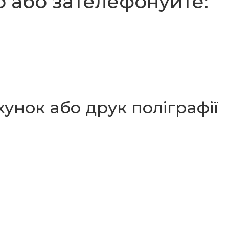
р або зателефонуйте:
унок або друк поліграфії