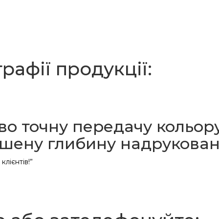
рафії продукції:
о точну передачу кольор
ршену глибину надрукова
клієнтів!”