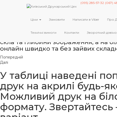
(095) 285-57-32
(067) 4
Друк на акрилі з безкоштовни
Друк на білому або прозорому акрил
Ціни
Замовити
Написати в Viber
Про 
замовити друк на акрилі будь-якого
виконуємо виготовлення фото на акр
Технічні вимоги
Контакти
Зворотний дзвіно
підбираючи формат, товщину та тип 
скла та глибини зображення, а на бі
онлайн швидко та без зайвих склад
Попередній
Далі
У таблиці наведені по
друк на акрилі будь-як
Можливий друк на біл
формату. Звертайтесь