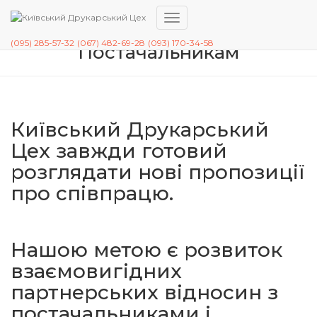
Перемкнути
навігацію
(095) 285-57-32
(067) 482-69-28
(093) 170-34-58
Постачальникам
Київський Друкарський
Цех завжди готовий
розглядати нові пропозиції
про співпрацю.
Нашою метою є розвиток
взаємовигідних
партнерських відносин з
постачальниками і