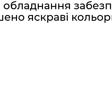
 обладнання забезп
шено яскраві кольор