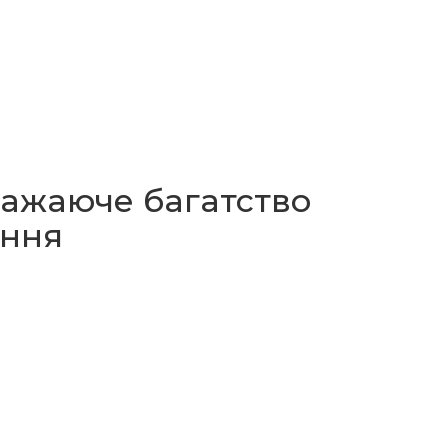
ражаюче багатство
ення