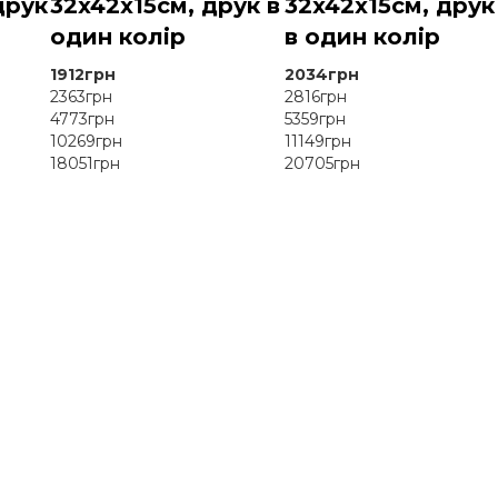
друк
32x42x15см, друк в
32x42x15см, друк
один колір
в один колір
1912грн
2034грн
2363грн
2816грн
4773грн
5359грн
10269грн
11149грн
18051грн
20705грн