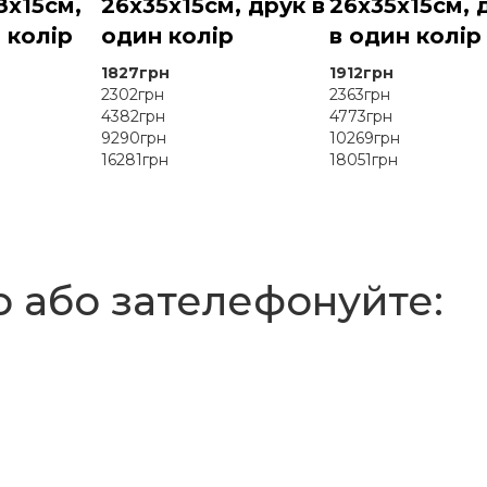
8x15см,
26x35x15см, друк в
26x35x15см, 
 колір
один колір
в один колір
1827грн
1912грн
2302грн
2363грн
4382грн
4773грн
9290грн
10269грн
16281грн
18051грн
р або зателефонуйте: