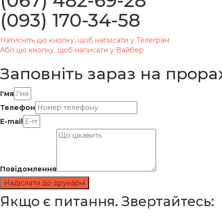
(067) 482-69-28
(093) 170-34-58
Натисніть цю кнопку, щоб написати у Телеграм
Або цю кнопку, щоб написати у Вайбер
Заповніть зараз
на прорах
І'мя
Телефон
E-mail
Повідомлення
Надіслати до друкарні
Якщо є питання. Звертайтесь: