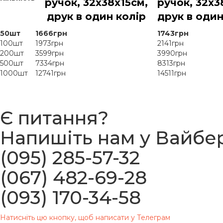
ручок, 32x38x15см,
ручок, 32x3
друк в один колір
друк в один
50шт
1666грн
1743грн
100шт
1973грн
2141грн
200шт
3599грн
3990грн
500шт
7334грн
8313грн
1000шт
12741грн
14511грн
Є питання?
Напишіть нам у Вайбе
(095) 285-57-32
(067) 482-69-28
(093) 170-34-58
Натисніть цю кнопку, щоб написати у Телеграм