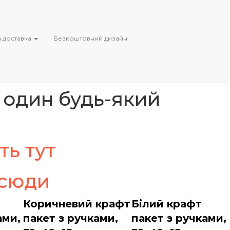
езкоштовною доставкою Новою
 доставка
Безкоштовний дизайн
в один будь-який
ть тут
 сюди
Коричневий крафт
Білий крафт
ами,
пакет з ручками,
пакет з ручками,