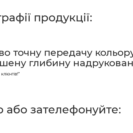
рафії продукції:
о точну передачу кольор
ршену глибину надрукова
клієнтів!”
р або зателефонуйте: