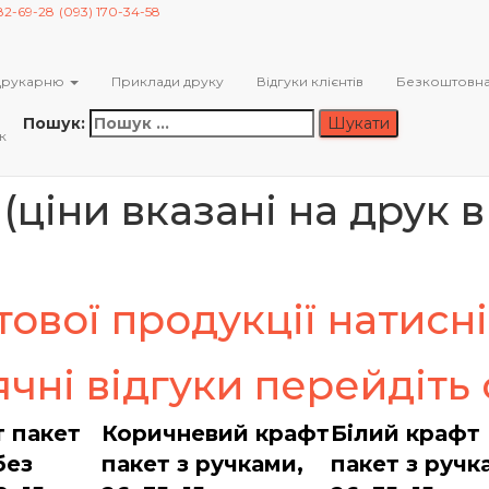
82-69-28
(093) 170-34-58
з безкоштовним дизайном та б
Друкарню
Приклади друку
Відгуки клієнтів
Безкоштовна
з 09:00 до 19:00.
Пошук:
к
(ціни вказані на друк 
ової продукції натисні
чні відгуки перейдіть
т пакет
Коричневий крафт
Білий крафт
без
пакет з ручками,
пакет з ручк