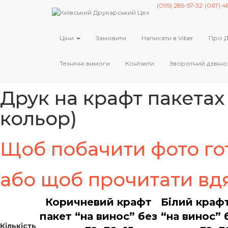
(095) 285-57-32
(067) 4
Ціни на друк крафт пакетів 
Поштою по Україні та Києву
Ціни
Замовити
Написати в Viber
Про 
Приймаємо замовлення без вихідних 
Попередній
Технічні вимоги
Контакти
Зворотний дзвіно
Далі
Друк на крафт пакетах 
кольор)
Щоб побачити фото гот
або щоб прочитати вдя
Коричневий крафт
Білий краф
пакет “на винос” без
“на винос” 
Кількість