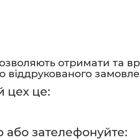
 дозволяють отримати
та в
го віддрукованого замовл
 цех це:
р або зателефонуйте: