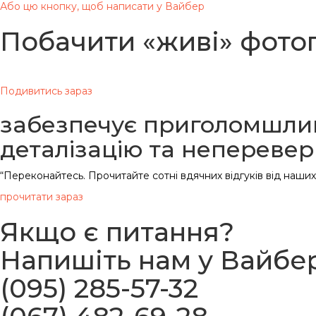
Або цю кнопку, щоб написати у Вайбер
Побачити «живі» фотог
Вдячні всім клієнтам за фото нашої продукції
Подивитись зараз
забезпечує приголомшлив
деталізацію та непереве
“Переконайтесь. Прочитайте сотні вдячних відгуків від наших 
прочитати зараз
Якщо є питання?
Напишіть нам у Вайбе
(095) 285-57-32