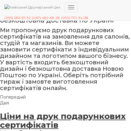
Друк подарункових сертифікатів —
безкоштовний дизайн та
Перемкнути
навігацію
(095) 285-57-32
(067) 482-69-28
(093) 170-34-58
безкоштовна доставка по Україні
Ми пропонуємо друк подарункових
сертифікатів на замовлення для салонів,
студій та магазинів. Ви можете
замовити сертифікати з індивідуальним
дизайном та логотипом вашого бізнесу.
У вартість входить безкоштовний
дизайн і безкоштовна доставка Новою
Поштою по Україні. Оберіть потрібний
тираж і замовте виготовлення
сертифікатів онлайн.
Попередній
Далі
Ціни на друк подарункових
сертифікатів