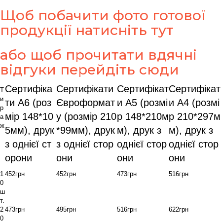
Щоб побачити фото готової
продукції натисніть тут
або щоб прочитати вдячні
відгуки перейдіть сюди
Сертифіка
Сертифікати
Сертифікат
Сертифікат
Т
и
ти А6 (роз
Євроформат
и А5 (розмі
и А4 (розмі
р
мір 148*10
у (розмір 210
р 148*210м
р 210*297м
а
ж
5мм), друк
*99мм), друк
м), друк з
м), друк з
з однієї ст
з однієї стор
однієї стор
однієї стор
орони
они
они
они
1
452грн
452грн
473грн
516грн
0
ш
т.
2
473грн
495грн
516грн
622грн
0