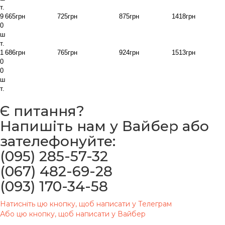
т.
9
665грн
725грн
875грн
1418грн
0
ш
т.
1
686грн
765грн
924грн
1513грн
0
0
ш
т.
Є питання?
Напишіть нам у Вайбер або
зателефонуйте:
(095) 285-57-32
(067) 482-69-28
(093) 170-34-58
Натисніть цю кнопку, щоб написати у Телеграм
Або цю кнопку, щоб написати у Вайбер