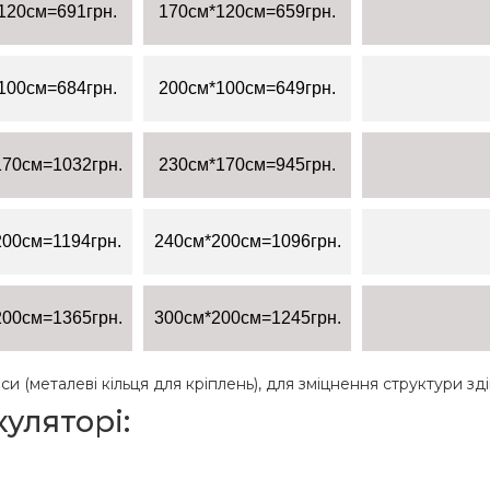
120см=691грн.
170см*120см=659грн.
100см=684грн.
200см*100см=649грн.
170см=1032грн.
230см*170см=945грн.
200см=1194грн.
240см*200см=1096грн.
200см=1365грн.
300см*200см=1245грн.
рси (металеві кільця для кріплень), для зміцнення структури з
уляторі: