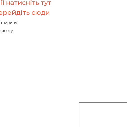
ї натисніть тут
перейдіть сюди
ь ширину
 висоту