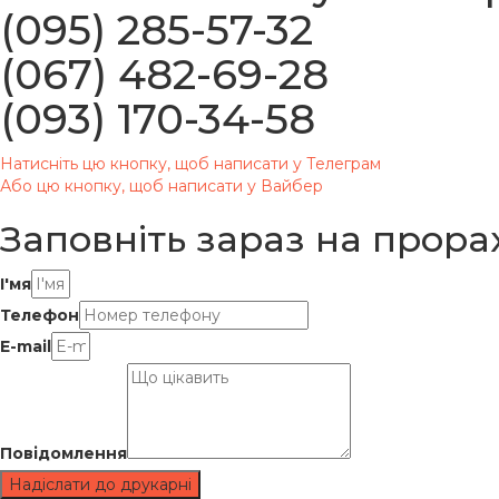
(095) 285-57-32
(067) 482-69-28
(093) 170-34-58
Натисніть цю кнопку, щоб написати у Телеграм
Або цю кнопку, щоб написати у Вайбер
Заповніть зараз
на прорах
І'мя
Телефон
E-mail
Повідомлення
Надіслати до друкарні