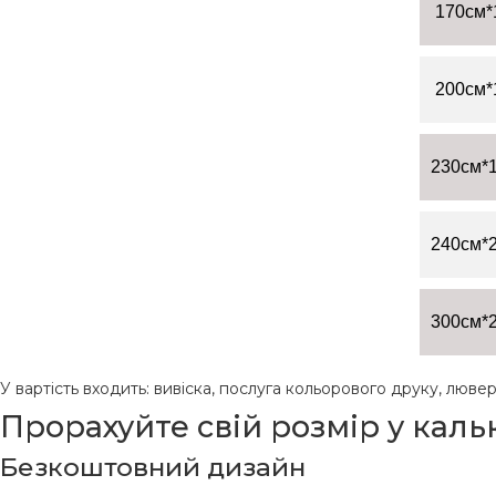
170см*
200см*
230см*
240см*
300см*
У вартість входить: вивіска, послуга кольорового друку, люве
Прорахуйте свій розмір у кальк
Безкоштовний дизайн