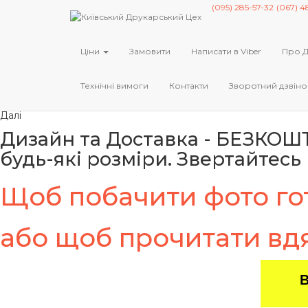
(095) 285-57-32
(067) 4
Ціни на друк Вивісок з безк
Поштою по Україні та Києву
Ціни
Замовити
Написати в Viber
Про 
Приймаємо замовлення без вихідних 
Щоденний друк вночі кожного робо
Технічні вимоги
Контакти
Зворотний дзвіно
Попередній
Далі
Дизайн та Доставка - БЕЗКОШТ
будь-які розміри. Звертайтесь
Щоб побачити фото гот
або щоб прочитати вдя
В