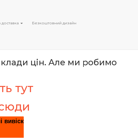
овною доставкою Новою
 доставка
Безкоштовний дизайн
клади цін. Але ми робимо
ть тут
 сюди
і вивіск