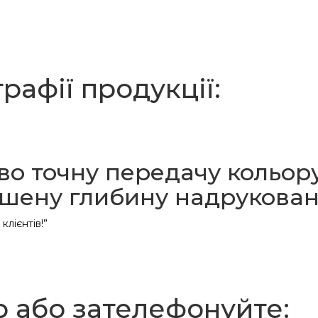
рафії продукції:
о точну передачу кольор
ршену глибину надрукова
клієнтів!”
р або зателефонуйте: