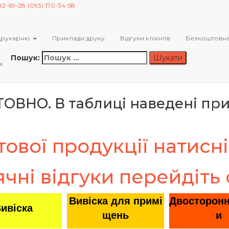
82-69-28
(093) 170-34-58
оштовним дизайном та безкошт
Друкарню
Приклади друку
Відгуки клієнтів
Безкоштовна
з 09:00 до 19:00.
чого дня
Пошук:
к
ОВНО. В таблиці наведені при
ової продукції натисні
чні відгуки перейдіть
Вивіска для примі
Двосторонн
ивіска
щень
и